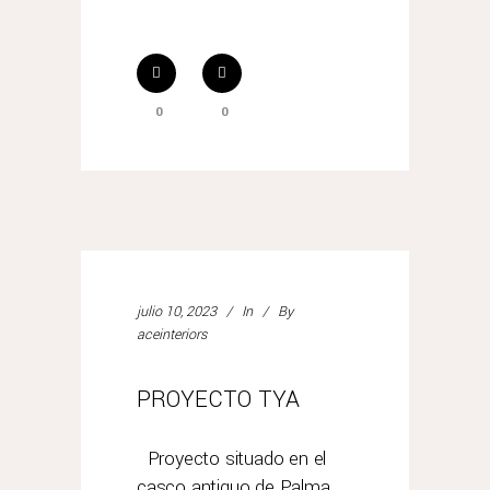
0
0
julio 10, 2023
In
By
aceinteriors
PROYECTO TYA
Proyecto situado en el
casco antiguo de Palma,